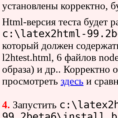
установлены корректно, б
Html-версия теста будет р
c:\latex2html-99.2b
который должен содержать
l2htest.html, 6 файлов nod
образа) и др.. Корректно
просмотреть
здесь
и сравн
c:\latex2
4.
Запустить
99.2beta6\install.b