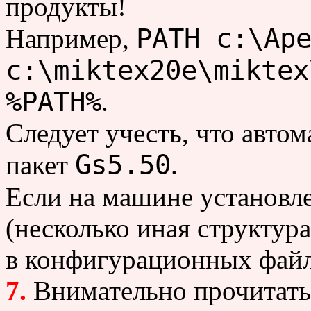
продукты!
PATH с:\Ap
Например,
c:\miktex20e\miktex
%PATH%
.
Следует учесть, что автом
Gs5.50
пакет
.
Если на машине установл
(несколько иная структура
в конфигурационных фай
7.
Внимательно прочитать