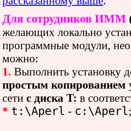
рассказанному выше
.
Для сотрудников ИММ
желающих локально устан
программные модули, нео
можно:
1.
Выполнить установку 
простым копированием
сети
с диска T:
в соответс
t:\Aperl
c:\Aperl
*
-