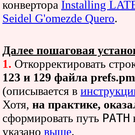
конвертора
Installing L
Seidel G'omezde Quero
.
Далее пошаговая устано
1.
Откорректировать стро
123 и 129 файла
prefs.pm
(описывается в
инструкци
Хотя,
на практике, оказа
PATH
сформировать путь
указано
выше
.