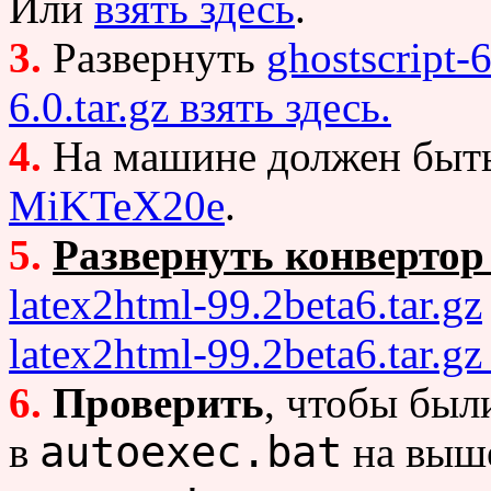
Или
взять здесь
.
3.
Развернуть
ghostscript-6
6.0.tar.gz взять здесь.
4.
На машине должен быть
MiKTeX20e
.
5.
Развернуть конвертор
latex2html-99.2beta6.tar.gz
latex2html-99.2beta6.tar.gz
6.
Проверить
, чтобы был
autoexec.bat
в
на выш