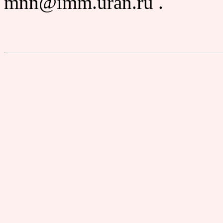
mnn@imm.uran.ru .