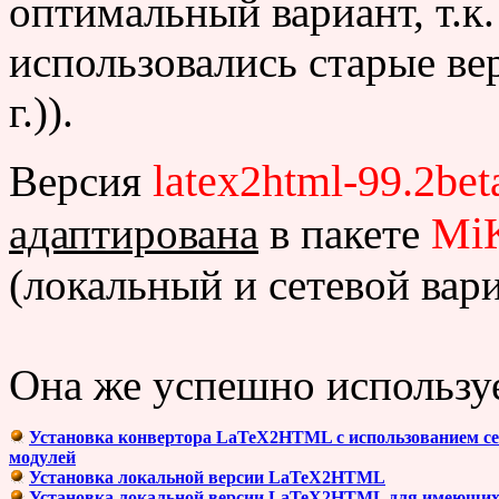
оптимальный вариант, т.к.
использовались старые вер
г.)).
latex2html-99.2bet
Версия
Mi
адаптирована
в пакете
(локальный и сетевой вар
Она же успешно используе
Установка конвертора LaTeX2HTML с использованием се
модулей
Установка локальной версии LaTeX2HTML
Установка локальной версии LaTeX2HTML для имеющих д