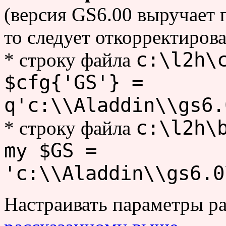
(версия GS6.00 выручает 
то следует откорректирова
c:\l2h\
* строку файла
$cfg{'GS'} =
q'c:\\Aladdin\\gs6.
c:\l2h\
* строку файла
my $GS =
'c:\\Aladdin\\gs6.0
Настраивать параметры р