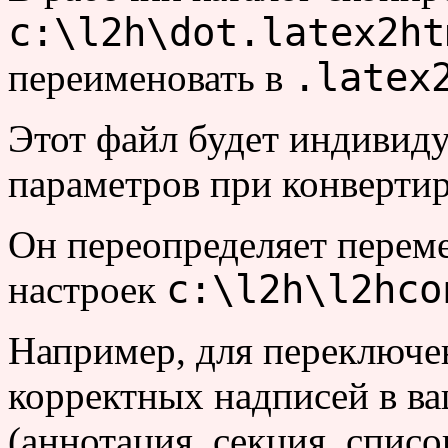
c:\l2h\dot.latex2ht
.latex
переименовать в
Этот файл будет индивид
параметров при конвертир
Он переопределяет перем
c:\l2h\l2hco
настроек
Например, для переключе
корректных надписей в ва
(аннотация, секция, список