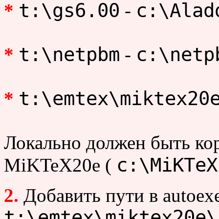
t:\gs6.00
c:\Alad
*
-
t:\netpbm
c:\netp
*
-
t:\emtex\miktex20
*
Локально должен быть кор
c:\MiKTeX
MiKTeX20e (
2.
Добавить пути в autoexe
t:\emtex\miktex20e\