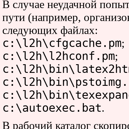
В случае неудачной попы
пути (например, организо
следующих файлах:
c:\l2h\cfgcache.pm
;
c:\l2h\l2hconf.pm
;
c:\l2h\bin\latex2ht
c:\l2h\bin\pstoimg.
c:\l2h\bin\texexpan
c:\autoexec.bat
.
В рабочий каталог скопир