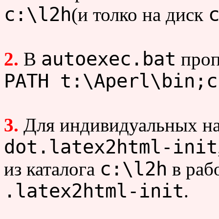
c:\l2h
(и толко на диск
autoexec.bat
2.
В
проп
PATH t:\Aperl\bin;c
3.
Для индивидуальных на
dot.latex2html-init
c:\l2h
из каталога
в раб
.latex2html-init
.