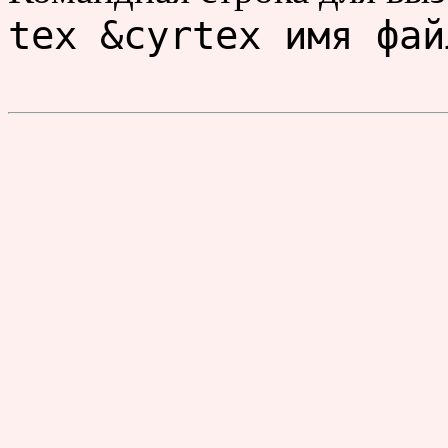
tex &cyrtex имя фай